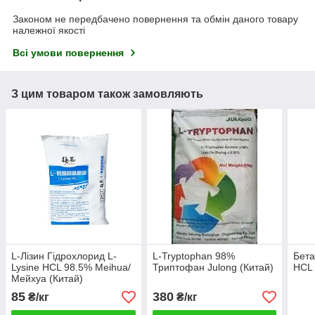
Законом не передбачено повернення та обмін даного товару
належної якості
Всі умови повернення
З цим товаром також замовляють
L-Лізин Гідрохлорид L-
L-Tryptophan 98%
Бета
Lysine HCL 98.5% Meihua/
Триптофан Julong (Китай)
HCL
Мейхуа (Китай)
85
380
₴/кг
₴/кг