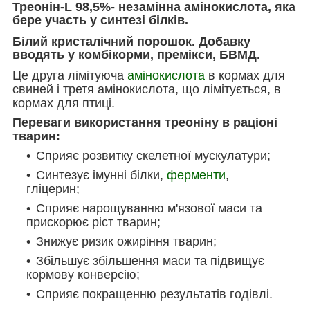
Треонін-L 98,5%-
незамінна амінокислота, яка
бере участь у синтезі білків.
Білий кристалічний порошок. Добавку
вводять у комбікорми, премікси, БВМД.
Це друга лімітуюча
амінокислота
в кормах для
свиней і третя амінокислота, що лімітується, в
кормах для птиці.
Переваги використання треоніну в раціоні
тварин:
Сприяє розвитку скелетної мускулатури;
Синтезує імунні білки,
ферменти
,
гліцерин;
Сприяє нарощуванню м'язової маси та
прискорює ріст тварин;
Знижує ризик ожиріння тварин;
Збільшує збільшення маси та підвищує
кормову конверсію;
Сприяє покращенню результатів годівлі.