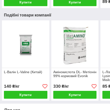
89
₴
Купити
Купити
Подібні товари компанії
L-Валін L-Valine (Китай)
Амінокислота DL- Метіонін
L-Лі
99% кормовий Evonik
Lysi
Мейх
140
330
85
₴/кг
₴/кг
₴
Купити
Купити