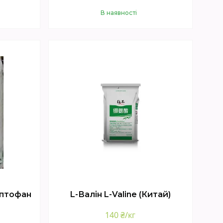
В наявності
Купити
иптофан
L-Валін L-Valine (Китай)
140 ₴/кг