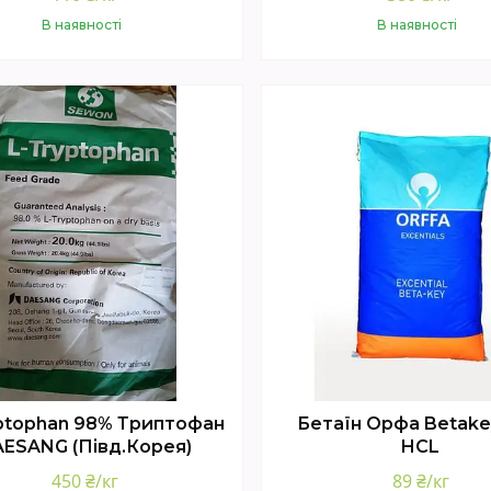
В наявності
В наявності
Купити
Купити
ptophan 98% Триптофан
Бетаїн Орфа Betake
ESANG (Півд.Корея)
HCL
450 ₴/кг
89 ₴/кг