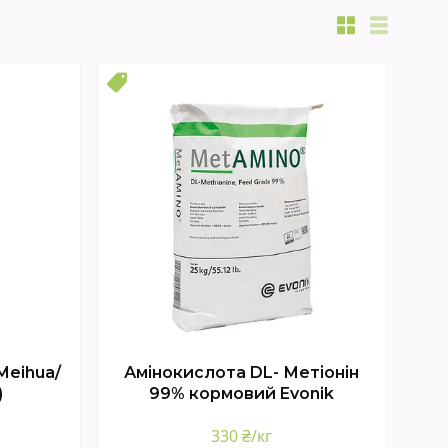
Топ
Meihua/
Амінокислота DL- Метіонін
)
99% кормовий Evonik
330 ₴/кг