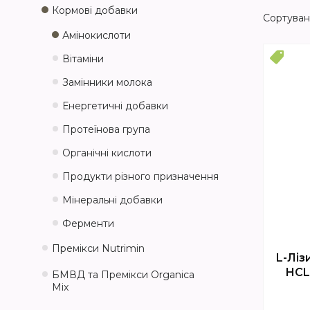
Кормові добавки
Амінокислоти
Топ
Вітаміни
Замінники молока
Енергетичні добавки
Протеїнова група
Органічні кислоти
Продукти різного призначення
Мінеральні добавки
Ферменти
Премікси Nutrimin
L-Ліз
HCL
БМВД та Премікси Organica
Mix