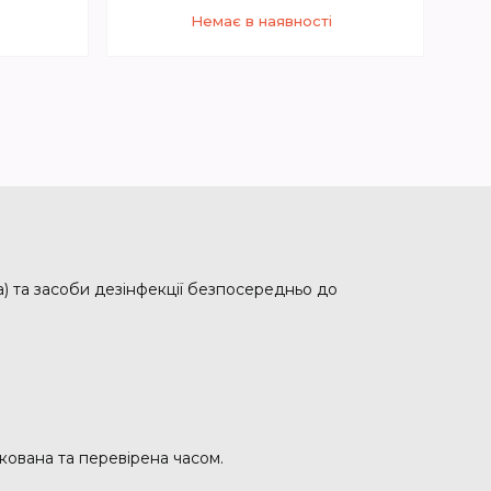
Немає в наявності
5
+380 (67) 005-56-55
Відділ продажу
ка) та засоби дезінфекції безпосередньо до
кована та перевірена часом.