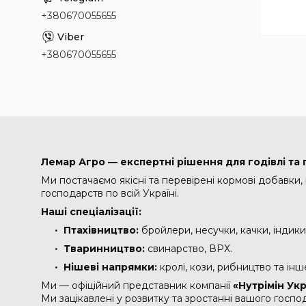
+380670055655
+380670055655
Лемар Агро — експертні рішення для годівлі та г
Ми постачаємо якісні та перевірені кормові добавки,
господарств по всій Україні.
Наші спеціалізації:
Птахівництво:
бройлери, несучки, качки, індики
Тваринництво:
свинарство, ВРХ.
Нішеві напрямки:
кролі, кози, рибництво та інш
Ми — офіційний представник компанії
«Нутрімін Ук
Ми зацікавлені у розвитку та зростанні вашого господ