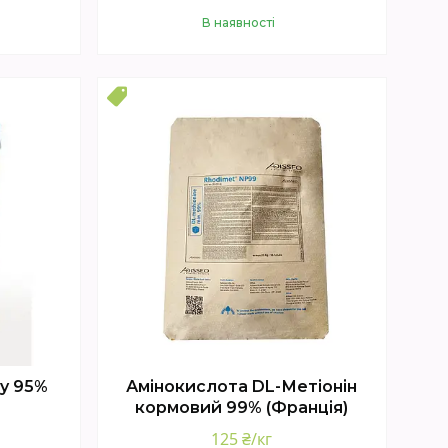
В наявності
Купити
Топ
y 95%
Амінокислота DL-Метіонін
кормовий 99% (Франція)
125 ₴/кг