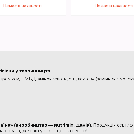
Немає в наявності
Немає в наявності
+380 (67) 005-56-55
+380 (67) 005-56-5
Відділ продажу
Відділ продажу
ігієни у тваринництві
 премікси, БМВД, амінокислоти, олії, лактозу (замінники моло
.
е.
раїна» (виробництво — Nutrimin
, Данія
)
. Продукція сертифі
арства, адже ваш успіх — це і наш успіх!