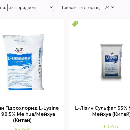
Топ
ин Гідрохлорид L-Lysine
L-Лізин Сульфат 55% 
 98.5% Meihua/Мейхуа
Мейхуа (Китай
(Китай)
60 ₴/кг
85 ₴/кг