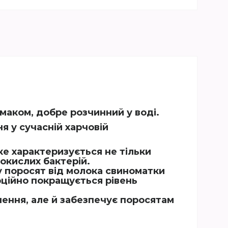
маком, добре розчинний у воді.
я у сучасній харчовій
ке характеризується не тільки
окислих бактерій.
 поросят від молока свиноматки
орційно покращується рівень
чення, але й
забезпечує поросятам