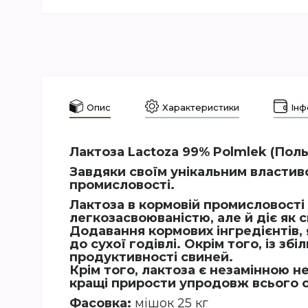
Опис
Характеристики
Інф
Лактоза Lactoza 99% Polmlek (Пол
Завдяки своїм унікальним власти
промисловості.
Лактоза в кормовій промисловості
легкозасвоюваністю, але й діє як
Додавання кормових інгредієнтів, 
до сухої годівлі
. Окрім того, із з
продуктивності свиней.
Крім того, лактоза є незамінною 
кращі прирости упродовж всього с
Фасовка:
мішок 25 кг