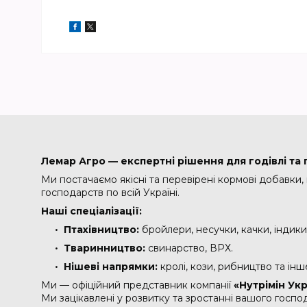
Лемар Агро — експертні рішення для годівлі та г
Ми постачаємо якісні та перевірені кормові добавки,
господарств по всій Україні.
Наші спеціалізації:
Птахівництво:
бройлери, несучки, качки, індики
Тваринництво:
свинарство, ВРХ.
Нішеві напрямки:
кролі, кози, рибництво та інш
Ми — офіційний представник компанії
«Нутрімін Ук
Ми зацікавлені у розвитку та зростанні вашого господ