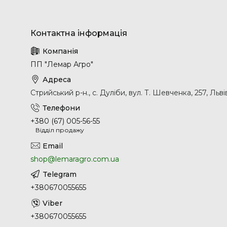
ПП "Лемар Агро"
Стрийський р-н., с. Дуліби, вул. Т. Шевченка, 257, Льві
+380 (67) 005-56-55
Відділ продажу
shop@lemaragro.com.ua
+380670055655
+380670055655