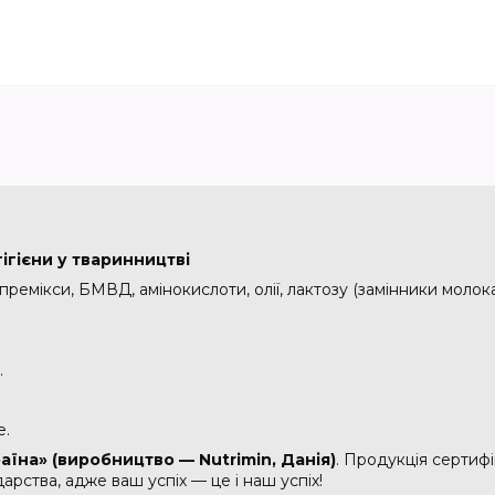
ігієни у тваринництві
 премікси, БМВД, амінокислоти, олії, лактозу (замінники моло
.
е.
раїна» (виробництво — Nutrimin
, Данія
)
. Продукція сертифі
арства, адже ваш успіх — це і наш успіх!