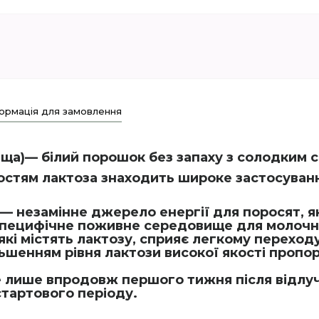
ормація для замовлення
ьща)
— білий порошок без запаху з солодким с
востям лактоза
знаходить широке застосуванн
— незамінне джерело енергії для поросят, я
 специфічне поживне середовище для молочн
які містять лактозу,
сприяє легкому переходу
більшенням рівня лактози високої якості проп
не лише впродовж першого тижня після відлу
тартового періоду.