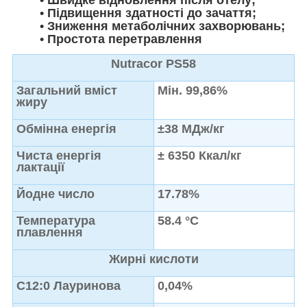
• Підвищення здатності до зачаття;
• Зниження метаболічних захворювань;
• Простота перетравлення
Nutracor PS58
Загальний вміст
Мін. 99,86%
жиру
Обмінна енергія
±38 МДж/кг
Чиста енергія
± 6350 Ккал/кг
лактації
Йодне число
17.78%
Температура
58.4 °C
плавлення
Жирні кислоти
C12:0 Лауринова
0,04%