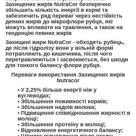
Захищених жирів NutraCor безперечно
збільшить кількість енергії в кормі
та
забезпечить ряд переваг через нестійкість
деяких жирів до мікрофлори рубця, які
можуть впливати на травлення, а також на
тенденцію певних жирів
Захищені жири NutraCor
- обходять рубець,
де після гідролізу вони у вільній формі
потрапляють до кишечника, після чого
перетравлюються і засвоюються, без шкоди
для тонкого балансу флори рубця.
Переваги використання Захищених жирів
Nutraсor
• У 2,25% більше енергії ніж у
вуглеводах;
• Збільшення поживності кормів;
• Збільшення надоїв молока;
• Підвищення співвідношення жирності в
молоці;
• Збільшення протеїну в молоці;
• Відновлення енергетичного балансу;
• Швидке відновлення після отелу;