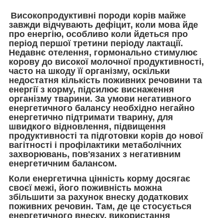
Високопродуктивні породи корів майже
завжди відчувають дефіцит, коли мова йде
про енергію, особливо коли йдеться про
період першої третини періоду лактації.
Недавнє отелення, гормонально стимулює
корову до високої молочної продуктивності,
часто на шкоду її організму, оскільки
недостатня кількість поживних речовини та
енергії з корму, підсилює виснаження
організму тварини. За умови негативного
енергетичного балансу необхідно негайно
енергетично підтримати тварину
, для
швидкого відновлення, підвищення
продуктивності та підготовки корів до нової
вагітності і профілактики метаболічних
захворювань, пов'язаних з негативним
енергетичним балансом.
Коли енергетична цінність корму досягає
своєї межі, його поживність можна
збільшити за рахунок внеску додаткових
поживних речовин. Там, де це стосується
енергетичного внеску,
використання