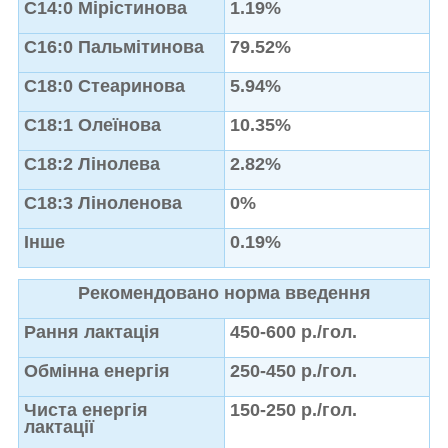
C14:0 Мірістинова
1.19%
C16:0 Пальмітинова
79.52%
C18:0 Стеаринова
5.94%
C18:1 Олеїнова
10.35%
C18:2 Лінолева
2.82%
C18:3 Ліноленова
0%
Інше
0.19%
Рекомендовано норма введення
Рання лактація
450-600 р./гол.
Обмінна енергія
250-450 р./гол.
Чиста енергія
150-250 р./гол.
лактації