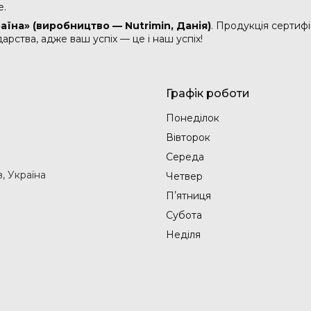
е.
раїна» (виробництво — Nutrimin
, Данія
)
. Продукція сертифі
арства, адже ваш успіх — це і наш успіх!
Графік роботи
Понеділок
Вівторок
Середа
в, Україна
Четвер
Пʼятниця
Субота
Неділя