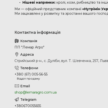
Нішеві напрямки:
кролі, кози, рибництво та інш
Ми — офіційний представник компанії
«Нутрімін Ук
Ми зацікавлені у розвитку та зростанні вашого господ
ПП "Лемар Агро"
Стрийський р-н., с. Дуліби, вул. Т. Шевченка, 257, Льві
+380 (67) 005-56-55
Відділ продажу
shop@lemaragro.com.ua
+380670055655