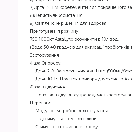
7)Органічні Мікроелементи для покращеного з
8)Легкість використання
9)Комплексне рішення для здоровя
Приготування розчину:
750-1000кг AstaLyte розчинити в 10л води
(Вода 30-40 градусів для активації пробіотиків
Застосування
Фаза Опоросу:
--- День 2-8: Застосування AstaLute (500мл/бок
--- День 10-13: Початок прикорму,змоченого Ast
Фаза відлучення :
--- Початок відлучки супроводжують застосуван
Переваги:
--- Модулює мікробне колонізування.
--- Підтримує та готує кишківник
--- Стимулює споживання корму