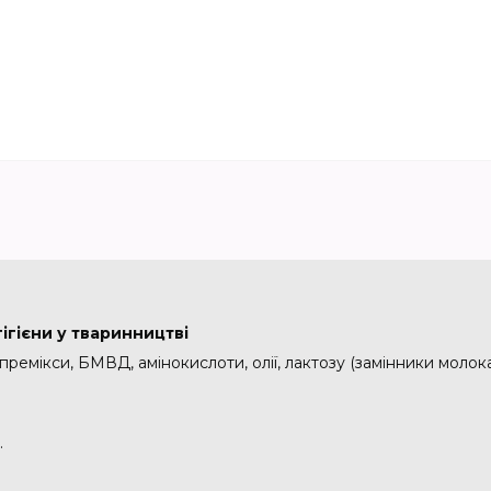
ігієни у тваринництві
 премікси, БМВД, амінокислоти, олії, лактозу (замінники моло
.